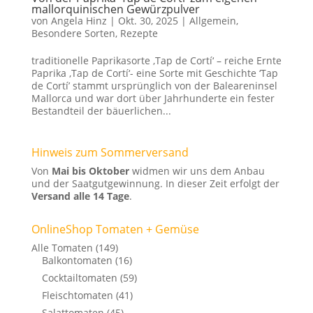
mallorquinischen Gewürzpulver
von
Angela Hinz
|
Okt. 30, 2025
|
Allgemein
,
Besondere Sorten
,
Rezepte
traditionelle Paprikasorte ‚Tap de Cortí‘ – reiche Ernte
Paprika ‚Tap de Cortí‘- eine Sorte mit Geschichte ‘Tap
de Cortí’ stammt ursprünglich von der Baleareninsel
Mallorca und war dort über Jahrhunderte ein fester
Bestandteil der bäuerlichen...
Hinweis zum Sommerversand
Von
Mai bis Oktober
widmen wir uns dem Anbau
und der Saatgutgewinnung. In dieser Zeit erfolgt der
Versand alle 14 Tage
.
OnlineShop Tomaten + Gemüse
Alle Tomaten
(149)
Balkontomaten
(16)
Cocktailtomaten
(59)
Fleischtomaten
(41)
Salattomaten
(45)