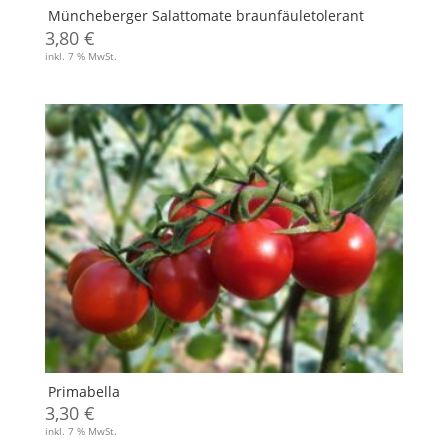
Müncheberger Salattomate braunfäuletolerant
3,80
€
inkl. 7 % MwSt.
Primabella
3,30
€
inkl. 7 % MwSt.