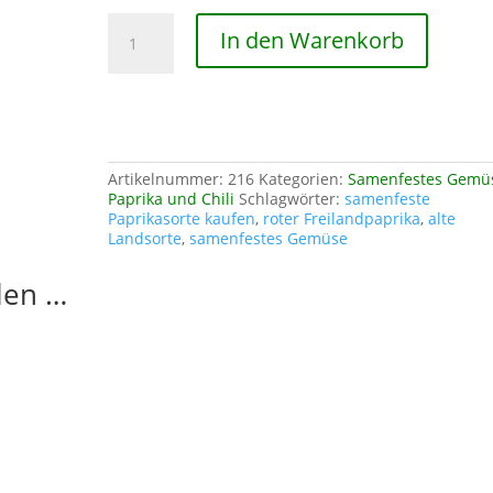
Paprika
In den Warenkorb
Roter
Augsburger
Menge
Artikelnummer:
216
Kategorien:
Samenfestes Gemü
Paprika und Chili
Schlagwörter:
samenfeste
Paprikasorte kaufen
,
roter Freilandpaprika
,
alte
Landsorte
,
samenfestes Gemüse
len …