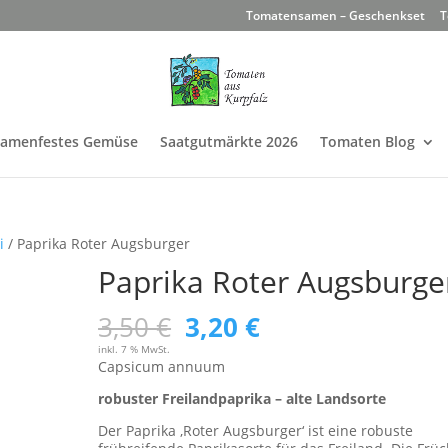
Tomatensamen – Geschenkset
T
Samenfestes Gemüse
Saatgutmärkte 2026
Tomaten Blog
i
/ Paprika Roter Augsburger
Paprika Roter Augsburge
Ursprünglicher
Aktueller
3,50
€
3,20
€
Preis
Preis
inkl. 7 % MwSt.
Capsicum annuum
war:
ist:
robuster Freilandpaprika – alte Landsorte
3,50 €
3,20 €.
Der Paprika ‚Roter Augsburger‘ ist eine robuste