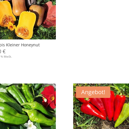
bis Kleiner Honeynut
0
€
7 % MwSt.
Angebot!