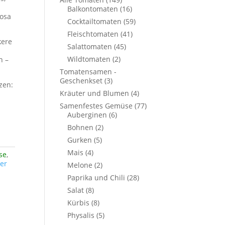
Balkontomaten
(16)
rosa
Cocktailtomaten
(59)
Fleischtomaten
(41)
kere
Salattomaten
(45)
Wildtomaten
(2)
n –
Tomatensamen -
Geschenkset
(3)
nzen:
Kräuter und Blumen
(4)
Samenfestes Gemüse
(77)
Auberginen
(6)
Bohnen
(2)
Gurken
(5)
Mais
(4)
se
,
er
Melone
(2)
Paprika und Chili
(28)
Salat
(8)
Kürbis
(8)
Physalis
(5)