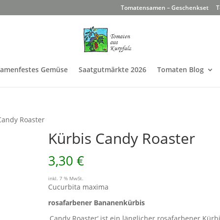
Tomatensamen – Geschenkset
T
Samenfestes Gemüse
Saatgutmärkte 2026
Tomaten Blog
Candy Roaster
Kürbis Candy Roaster
3,30
€
inkl. 7 % MwSt.
Cucurbita maxima
rosafarbener Bananenkürbis
‚Candy Roaster‘ ist ein länglicher rosafarbener Kürbi