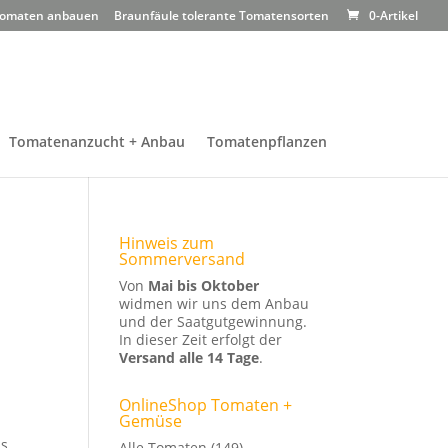
omaten anbauen
Braunfäule tolerante Tomatensorten
0-Artikel
Tomatenanzucht + Anbau
Tomatenpflanzen
Hinweis zum
Sommerversand
Von
Mai bis Oktober
widmen wir uns dem Anbau
und der Saatgutgewinnung.
In dieser Zeit erfolgt der
Versand alle 14 Tage
.
OnlineShop Tomaten +
Gemüse
s,
Alle Tomaten
(149)