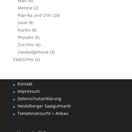
Mais
(4)
Melone
(2)
Paprika und Chili
(28)
Salat
(8)
Kürbis
(8)
Physalis
(5)
Zucchini
(6)
Zwiebelgemüse
(3)
Exotisches
(5)
Kontakt
Impressum
Datenschutzerklärung
Heidelberger Saatgutmarkt
Tomatenanzucht + Anbau