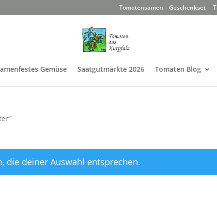
Tomatensamen – Geschenkset
T
Samenfestes Gemüse
Saatgutmärkte 2026
Tomaten Blog
ter“
, die deiner Auswahl entsprechen.