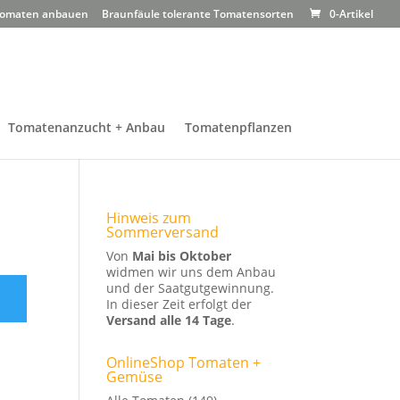
omaten anbauen
Braunfäule tolerante Tomatensorten
0-Artikel
Tomatenanzucht + Anbau
Tomatenpflanzen
Hinweis zum
Sommerversand
Von
Mai bis Oktober
widmen wir uns dem Anbau
und der Saatgutgewinnung.
In dieser Zeit erfolgt der
Versand alle 14 Tage
.
OnlineShop Tomaten +
Gemüse