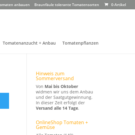
omaten anbauen
Braunfäule tolerante Tomatensorten
0-Artikel
Tomatenanzucht + Anbau
Tomatenpflanzen
Hinweis zum
Sommerversand
Von
Mai bis Oktober
widmen wir uns dem Anbau
und der Saatgutgewinnung.
In dieser Zeit erfolgt der
Versand alle 14 Tage
.
OnlineShop Tomaten +
Gemüse