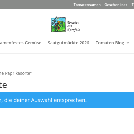
Tomatensamen – Geschenkset
T
Samenfestes Gemüse
Saatgutmärkte 2026
Tomaten Blog
he Paprikasorte“
te
, die deiner Auswahl entsprechen.