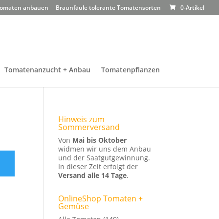
omaten anbauen
Braunfäule tolerante Tomatensorten
0-Artikel
Tomatenanzucht + Anbau
Tomatenpflanzen
Hinweis zum
Sommerversand
Von
Mai bis Oktober
widmen wir uns dem Anbau
und der Saatgutgewinnung.
In dieser Zeit erfolgt der
Versand alle 14 Tage
.
OnlineShop Tomaten +
Gemüse