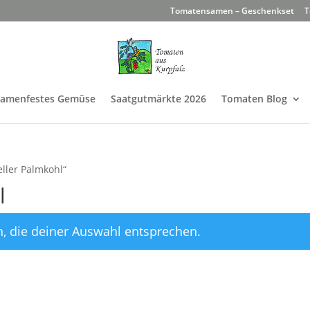
Tomatensamen – Geschenkset
T
Samenfestes Gemüse
Saatgutmärkte 2026
Tomaten Blog
eller Palmkohl“
l
, die deiner Auswahl entsprechen.