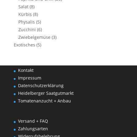
Salat
(8)
Kürbis
(8)
Physalis
(5)
Zucchini
(6)
Zwiebelgemüse
(3)
Exotisches
(5)
Kontakt
Impressum
Datenschutzerklärung
Heidelberger Saatgutmarkt
Tomatenanzucht + Anbau
Versand + FAQ
Zahlungsarten
Widerrufsbelehrung