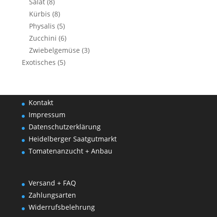
Salat
(8)
Kürbis
(8)
Physalis
(5)
Zucchini
(6)
Zwiebelgemüse
(3)
Exotisches
(5)
Kontakt
Impressum
Datenschutzerklärung
Heidelberger Saatgutmarkt
Tomatenanzucht + Anbau
Versand + FAQ
Zahlungsarten
Widerrufsbelehrung