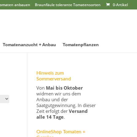
omaten anbauen
Braunfäule tolerante Tomatensorten
0-Artikel
Tomatenanzucht + Anbau
Tomatenpflanzen
Hinweis zum
Sommerversand
Von
Mai bis Oktober
widmen wir uns dem
Anbau und der
Saatgutgewinnung. In dieser
Zeit erfolgt der
Versand
alle 14 Tage
.
OnlineShop Tomaten +