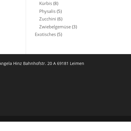
Kürbis
(8)
Physalis
(5)
Zucchini
(6)
Zwiebelgemüse
(3)
Exotisches
(5)
Angela Hinz Bahnhofstr. 20 A 69181 Leimen