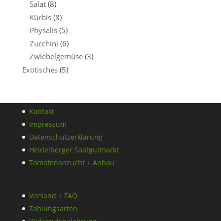
Salat
(8)
Kürbis
(8)
Physalis
(5)
Zucchini
(6)
Zwiebelgemüse
(3)
Exotisches
(5)
Kontakt
Impressum
Datenschutzerklärung
Heidelberger Saatgutmarkt
Tomatenanzucht + Anbau
Versand + FAQ
Zahlungsarten