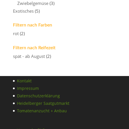
Zwiebelgemüse
(3)
Exotisches
(5)
Filtern nach Farben
rot
(2)
Filtern nach Reifezeit
spät - ab August
(2)
Kontakt
Impressum
Datenschutzerklärung
Heidelberger Saatgutmarkt
Tomatenanzucht + Anbau