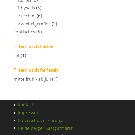
Physalis
(5)
Zucchini
(6)
Zwiebelgemüse
(3)
Exotisches
(5)
Filtern nach Farben
rot
(1)
Filtern nach Reifezeit
mittelfrüh - ab Juli
(1)
Kontakt
Impressum
Datenschutzerklärung
Heidelberger Saatgutmarkt