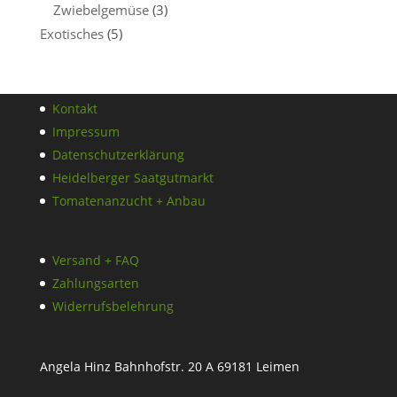
Zwiebelgemüse
(3)
Exotisches
(5)
Kontakt
Impressum
Datenschutzerklärung
Heidelberger Saatgutmarkt
Tomatenanzucht + Anbau
Versand + FAQ
Zahlungsarten
Widerrufsbelehrung
Angela Hinz Bahnhofstr. 20 A 69181 Leimen