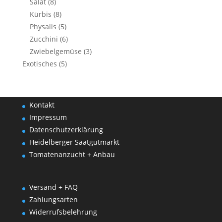
Salat
(8)
Kürbis
(8)
Physalis
(5)
Zucchini
(6)
Zwiebelgemüse
(3)
Exotisches
(5)
Kontakt
Impressum
Datenschutzerklärung
Heidelberger Saatgutmarkt
Tomatenanzucht + Anbau
Versand + FAQ
Zahlungsarten
Widerrufsbelehrung