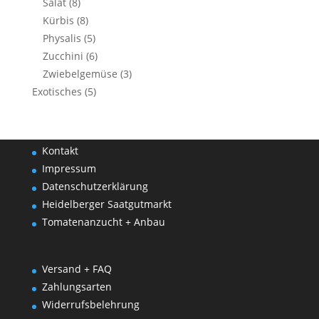
Salat
(8)
Kürbis
(8)
Physalis
(5)
Zucchini
(6)
Zwiebelgemüse
(3)
Exotisches
(5)
Kontakt
Impressum
Datenschutzerklärung
Heidelberger Saatgutmarkt
Tomatenanzucht + Anbau
Versand + FAQ
Zahlungsarten
Widerrufsbelehrung