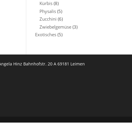
Kürbis
(8)
Physalis
(5)
Zucchini
(6)
Zwiebelgemüse
(3)
Exotisches
(5)
Angela Hinz Bahnhofstr. 20 A 69181 Leimen