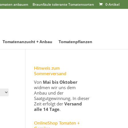
omaten anbauen
Braunfäule tolerante Tomatensorten
0-Artikel
Tomatenanzucht + Anbau
Tomatenpflanzen
Hinweis zum
Sommerversand
Von
Mai bis Oktober
widmen wir uns dem
Anbau und der
Saatgutgewinnung. In dieser
Zeit erfolgt der
Versand
alle 14 Tage
.
OnlineShop Tomaten +