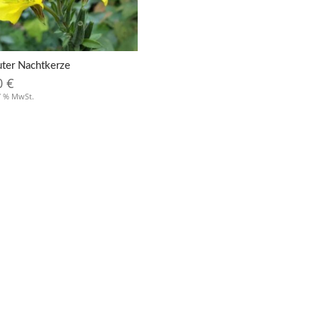
uter Nachtkerze
0
€
 7 % MwSt.