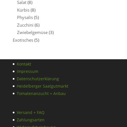
Salat
(8)
Kürbis
(8)
Physalis
(5)
Zucchini
(6)
Zwiebelgemüse
(3)
Exotisches
(5)
Kontakt
Impressum
Datenschutzerklärung
Heidelberger Saatgutmarkt
Tomatenanzucht + Anbau
Versand + FAQ
Zahlungsarten