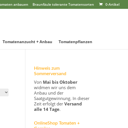
omaten anbauen
Braunfäule tolerante Tomatensorten
0-Artikel
Tomatenanzucht + Anbau
Tomatenpflanzen
Hinweis zum
Sommerversand
Von
Mai bis Oktober
widmen wir uns dem
Anbau und der
Saatgutgewinnung. In dieser
Zeit erfolgt der
Versand
alle 14 Tage
.
OnlineShop Tomaten +