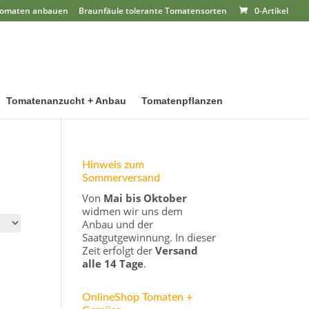
omaten anbauen
Braunfäule tolerante Tomatensorten
0-Artikel
Tomatenanzucht + Anbau
Tomatenpflanzen
Hinweis zum
Sommerversand
Von
Mai bis Oktober
widmen wir uns dem
Anbau und der
Saatgutgewinnung. In dieser
Zeit erfolgt der
Versand
alle 14 Tage
.
OnlineShop Tomaten +