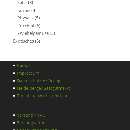
Salat
(8)
Kürbis
(8)
Physalis
(5)
Zucchini
(6)
Zwiebelgemüse
(3)
Exotisches
(5)
Kontakt
Impressum
Datenschutzerklärung
Heidelberger Saatgutmarkt
Tomatenanzucht + Anbau
Versand + FAQ
Zahlungsarten