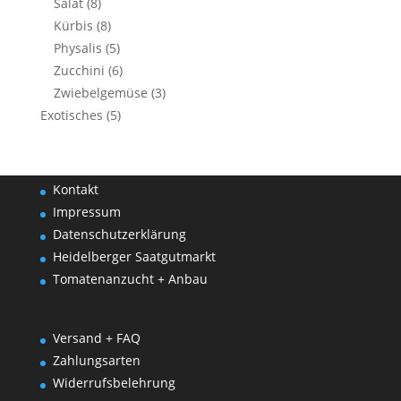
Salat
(8)
Kürbis
(8)
Physalis
(5)
Zucchini
(6)
Zwiebelgemüse
(3)
Exotisches
(5)
Kontakt
Impressum
Datenschutzerklärung
Heidelberger Saatgutmarkt
Tomatenanzucht + Anbau
Versand + FAQ
Zahlungsarten
Widerrufsbelehrung