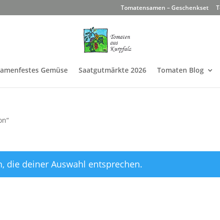
Tomatensamen – Geschenkset
T
Samenfestes Gemüse
Saatgutmärkte 2026
Tomaten Blog
on“
, die deiner Auswahl entsprechen.