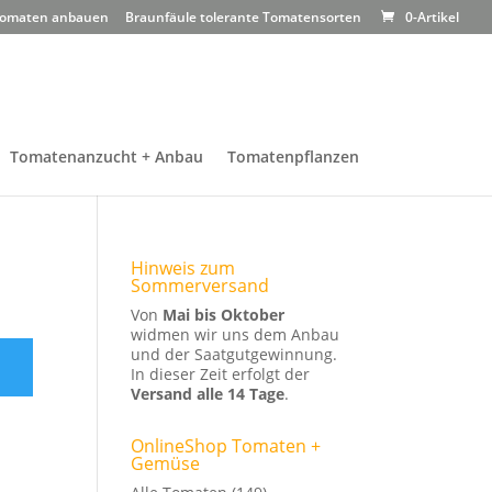
omaten anbauen
Braunfäule tolerante Tomatensorten
0-Artikel
Tomatenanzucht + Anbau
Tomatenpflanzen
Hinweis zum
Sommerversand
Von
Mai bis Oktober
widmen wir uns dem Anbau
und der Saatgutgewinnung.
In dieser Zeit erfolgt der
Versand alle 14 Tage
.
OnlineShop Tomaten +
Gemüse