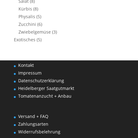
Salat
(8)
Kürbis
(8)
Physalis
(5)
Zucchini
(6)
Zwiebelgemüse
(3)
Exotisches
(5)
Kontakt
Impressum
Datenschutzerklärung
Heidelberger Saatgutmarkt
Tomatenanzucht + Anbau
Versand + FAQ
Zahlungsarten
Widerrufsbelehrung