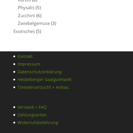
Physalis
(5)
Zucchini
(6)
Zwiebelgemüse
(3)
Exotisches
(5)
Kontakt
Impressum
Datenschutzerklärung
Heidelberger Saatgutmarkt
Tomatenanzucht + Anbau
Versand + FAQ
Zahlungsarten
Widerrufsbelehrung