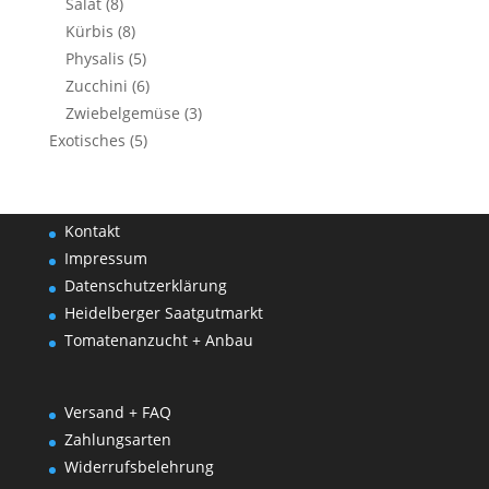
Salat
(8)
Kürbis
(8)
Physalis
(5)
Zucchini
(6)
Zwiebelgemüse
(3)
Exotisches
(5)
Kontakt
Impressum
Datenschutzerklärung
Heidelberger Saatgutmarkt
Tomatenanzucht + Anbau
Versand + FAQ
Zahlungsarten
Widerrufsbelehrung