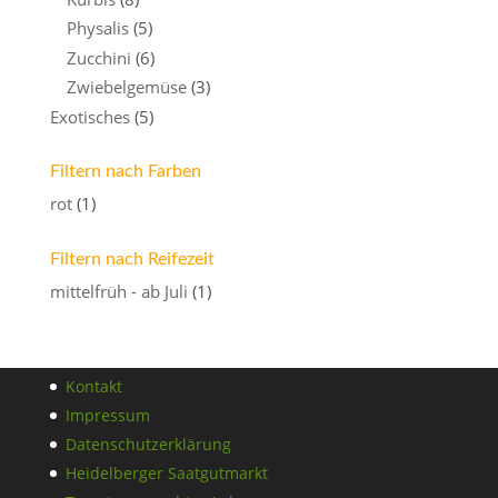
Physalis
(5)
Zucchini
(6)
Zwiebelgemüse
(3)
Exotisches
(5)
Filtern nach Farben
rot
(1)
Filtern nach Reifezeit
mittelfrüh - ab Juli
(1)
Kontakt
Impressum
Datenschutzerklärung
Heidelberger Saatgutmarkt