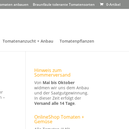
omaten anbauen
Braunfäule tolerante Tomatensorten
0-Artikel
Tomatenanzucht + Anbau
Tomatenpflanzen
Hinweis zum
Sommerversand
Von
Mai bis Oktober
widmen wir uns dem Anbau
hr
und der Saatgutgewinnung.
h –
In dieser Zeit erfolgt der
Versand alle 14 Tage
.
OnlineShop Tomaten +
Gemüse