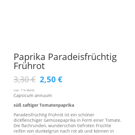
Paprika Paradeisfrüchtig
Frührot
Ursprünglicher
Aktueller
3,30
€
2,50
€
Preis
Preis
inkl. 7 % MwSt.
Capsicum annuum
war:
ist:
süß saftiger Tomatenpaprika
3,30 €
2,50 €.
Paradeisfrüchtig Frührot ist ein schöner
dickfleischiger Gemüsepaprika in Form einer Tomate.
Die flachrunden, wunderschön tiefroten Früchte
reifen von dunkelgrün nach rot ab und können in