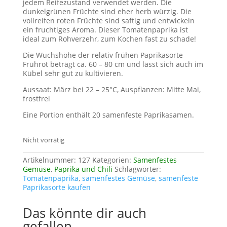
jedem Reifezustand verwendet werden. Die
dunkelgrünen Früchte sind eher herb würzig. Die
vollreifen roten Früchte sind saftig und entwickeln
ein fruchtiges Aroma. Dieser Tomatenpaprika ist
ideal zum Rohverzehr, zum Kochen fast zu schade!
Die Wuchshöhe der relativ frühen Paprikasorte
Frührot beträgt ca. 60 – 80 cm und lässt sich auch im
Kübel sehr gut zu kultivieren.
Aussaat: März bei 22 – 25°C, Auspflanzen: Mitte Mai,
frostfrei
Eine Portion enthält 20 samenfeste Paprikasamen.
Nicht vorrätig
Artikelnummer:
127
Kategorien:
Samenfestes
Gemüse
,
Paprika und Chili
Schlagwörter:
Tomatenpaprika
,
samenfestes Gemüse
,
samenfeste
Paprikasorte kaufen
Das könnte dir auch
gefallen …