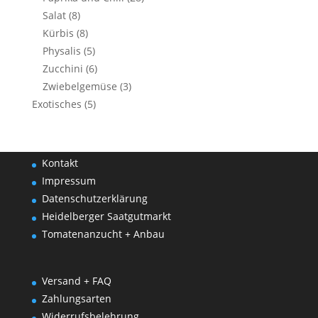
Salat
(8)
Kürbis
(8)
Physalis
(5)
Zucchini
(6)
Zwiebelgemüse
(3)
Exotisches
(5)
Kontakt
Impressum
Datenschutzerklärung
Heidelberger Saatgutmarkt
Tomatenanzucht + Anbau
Versand + FAQ
Zahlungsarten
Widerrufsbelehrung