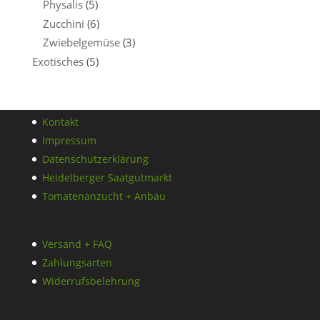
Physalis
(5)
Zucchini
(6)
Zwiebelgemüse
(3)
Exotisches
(5)
Kontakt
Impressum
Datenschutzerklärung
Heidelberger Saatgutmarkt
Tomatenanzucht + Anbau
Versand + FAQ
Zahlungsarten
Widerrufsbelehrung