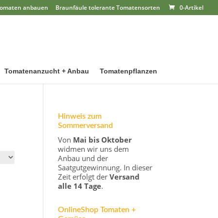
omaten anbauen
Braunfäule tolerante Tomatensorten
0-Artikel
Tomatenanzucht + Anbau
Tomatenpflanzen
Hinweis zum
Sommerversand
Von
Mai bis Oktober
widmen wir uns dem
Anbau und der
Saatgutgewinnung. In dieser
Zeit erfolgt der
Versand
alle 14 Tage
.
OnlineShop Tomaten +