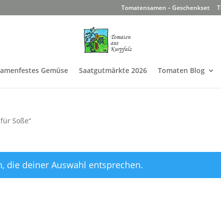
Tomatensamen – Geschenkset
T
Samenfestes Gemüse
Saatgutmärkte 2026
Tomaten Blog
 für Soße“
, die deiner Auswahl entsprechen.