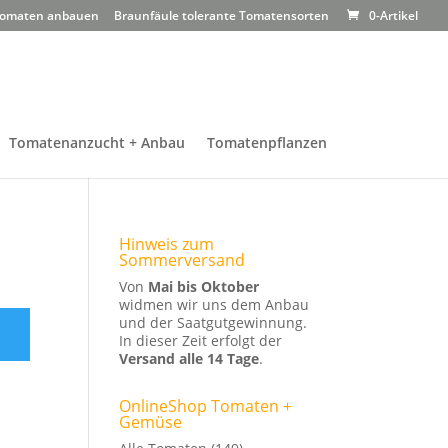
omaten anbauen
Braunfäule tolerante Tomatensorten
0-Artikel
Tomatenanzucht + Anbau
Tomatenpflanzen
Hinweis zum
Sommerversand
Von
Mai bis Oktober
widmen wir uns dem Anbau
und der Saatgutgewinnung.
In dieser Zeit erfolgt der
Versand alle 14 Tage
.
OnlineShop Tomaten +
Gemüse