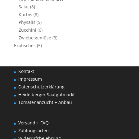
Salat
(8)
Kürbis
(8)
Physalis
(5)
Zucchini
(6)
Zwiebelgemüse
(3)
Exotisches
(5)
Kontakt
Impressum
Datenschutzerklärung
Heidelberger Saatgutmarkt
Tomatenanzucht + Anbau
Versand + FAQ
Zahlungsarten
Widerrufsbelehrung