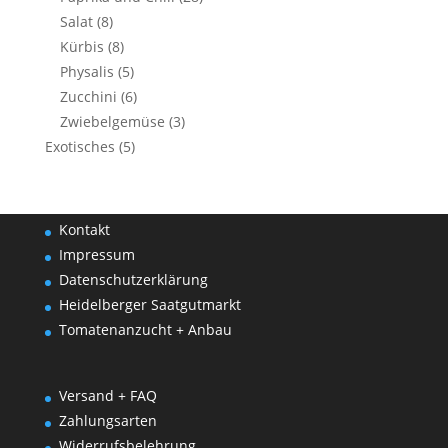
Salat
(8)
Kürbis
(8)
Physalis
(5)
Zucchini
(6)
Zwiebelgemüse
(3)
Exotisches
(5)
Kontakt
Impressum
Datenschutzerklärung
Heidelberger Saatgutmarkt
Tomatenanzucht + Anbau
Versand + FAQ
Zahlungsarten
Widerrufsbelehrung