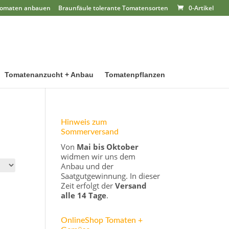
omaten anbauen
Braunfäule tolerante Tomatensorten
0-Artikel
Tomatenanzucht + Anbau
Tomatenpflanzen
Hinweis zum
Sommerversand
Von
Mai bis Oktober
widmen wir uns dem
Anbau und der
Saatgutgewinnung. In dieser
Zeit erfolgt der
Versand
alle 14 Tage
.
OnlineShop Tomaten +