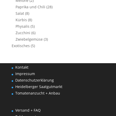
Melone
(2)
Paprika und Chili
(28)
Salat
(8)
Kürbis
(8)
Physalis
(5)
Zucchini
(6)
Zwiebelgemüse
(3)
Exotisches
(5)
Kontakt
Impressum
Datenschutzerklärung
Heidelberger Saatgutmarkt
Tomatenanzucht + Anbau
Versand + FAQ