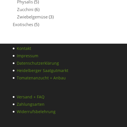
Physalis
(5)
Zucchini
(6)
Zwiebelgemüse
(3)
Exotisches
(5)
Kontakt
Impressum
Datenschutzerklärung
Heidelberger Saatgutmarkt
Tomatenanzucht + Anbau
Versand + FAQ
Zahlungsarten
Widerrufsbelehrung