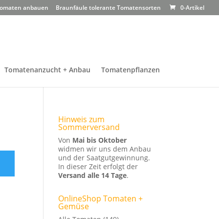
omaten anbauen
Braunfäule tolerante Tomatensorten
0-Artikel
Tomatenanzucht + Anbau
Tomatenpflanzen
Hinweis zum
Sommerversand
Von
Mai bis Oktober
widmen wir uns dem Anbau
und der Saatgutgewinnung.
In dieser Zeit erfolgt der
Versand alle 14 Tage
.
OnlineShop Tomaten +
Gemüse