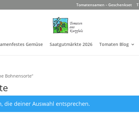
Tomatensamen – Geschenkset
T
Samenfestes Gemüse
Saatgutmärkte 2026
Tomaten Blog
che Bohnensorte“
te
, die deiner Auswahl entsprechen.